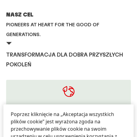
NASZ CEL
PIONEERS AT HEART FOR THE GOOD OF
GENERATIONS.
⏷
TRANSFORMACJA DLA DOBRA PRZYSZŁYCH
POKOLEŃ
REGENERACJA PLANETY
Poprzez kliknięcie na „Akceptacja wszystkich
Dążymy do budowania gospodarki o obiegu
plików cookie” jest wyrażona zgoda na
zamkniętym, tworzenie bezemisyjnej przyszłości
przechowywanie plików cookie na swoim
oraz wspieranie regeneracji przyrody.
urządzeniu w celu usprawnienia korzystania z