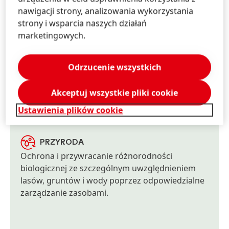
nawigacji strony, analizowania wykorzystania
strony i wsparcia naszych działań
KLIMAT
marketingowych.
Dekarbonizacja naszych działań i surowców na
drodze do net zero.
Odrzucenie wszystkich
OBIEG ZAMKNIĘTY
Wdrażanie praktyk związanych z obiegiem
Akceptuj wszystkie pliki cookie
zamkniętym w naszych produktach, działaniach
Ustawienia plików cookie
i technologiach.
PRZYRODA
Ochrona i przywracanie różnorodności
biologicznej ze szczególnym uwzględnieniem
lasów, gruntów i wody poprzez odpowiedzialne
zarządzanie zasobami.