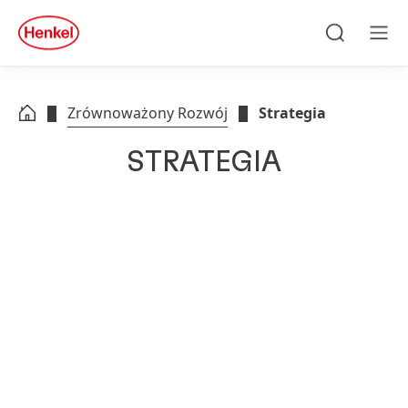
Skip to main content
Skip to footer
quick
search
Szukaj
Men
Zrównoważony Rozwój
Strategia
STRATEGIA