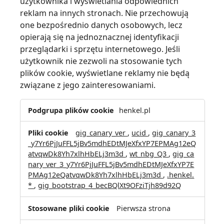
użytkownika i wyświetlania odpowiednich
reklam na innych stronach. Nie przechowują
one bezpośrednio danych osobowych, lecz
opierają się na jednoznacznej identyfikacji
przeglądarki i sprzętu internetowego. Jeśli
użytkownik nie zezwoli na stosowanie tych
plików cookie, wyświetlane reklamy nie będą
związane z jego zainteresowaniami.
Pliki
henkel.pl
cookie
związane
gig_canary_ver
,
ucid
,
gig_canary_3
z
_y7Yr6PjJuFFL5jBv5mdhEDtMJeXfxYP7EPMAg12eQ
reklamami
atvqwDk8Yh7xlhHbELj3m3d
,
wt_nbg_Q3
,
gig_ca
i
nary_ver_3_y7Yr6PjJuFFL5jBv5mdhEDtMJeXfxYP7E
ich
PMAg12eQatvqwDk8Yh7xlhHbELj3m3d
,
.henkel.
odbiorcami
*
,
gig_bootstrap_4_becBQlXt9OFziTjh89d92Q
Pierwsza strona