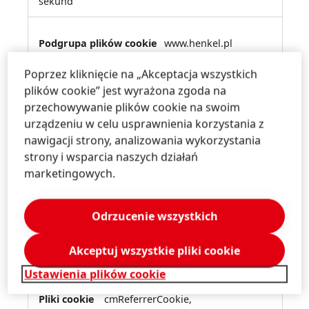
sekund
www.henkel.pl
Poprzez kliknięcie na „Akceptacja wszystkich
name1No
,
name1Yes
,
cmLastVisit
ed
,
cmKeywordCookie
,
henkelVarnishCookie
,
JS
plików cookie” jest wyrażona zgoda na
SCounter
,
cmHenkelTaxonomiesCookie
,
cmCoo
przechowywanie plików cookie na swoim
kiesAccepted
,
cmReferrerCookie
urządzeniu w celu usprawnienia korzystania z
nawigacji strony, analizowania wykorzystania
Pierwsza strona
strony i wsparcia naszych działań
marketingowych.
Kilka sekund, Kilka
sekund, Kilka sekund, Kilka sekund, Kilka
sekund, Kilka sekund, Kilka sekund, 29 Dni, Kilka
Odrzucenie wszystkich
sekund
Akceptuj wszystkie pliki cookie
cdn.cookielaw.org
Ustawienia plików cookie
cmReferrerCookie,