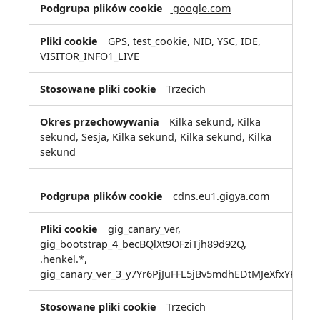
google.com
GPS, test_cookie, NID, YSC, IDE,
VISITOR_INFO1_LIVE
Trzecich
Kilka sekund, Kilka
sekund, Sesja, Kilka sekund, Kilka sekund, Kilka
sekund
cdns.eu1.gigya.com
gig_canary_ver,
gig_bootstrap_4_becBQlXt9OFziTjh89d92Q,
.henkel.*,
gig_canary_ver_3_y7Yr6PjJuFFL5jBv5mdhEDtMJeXfxYP7
Trzecich