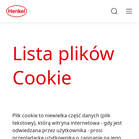
Skip to main content
Skip to footer
quick
search
Szukaj
Men
Lista plików
Cookie
Plik cookie to niewielka część danych (plik
tekstowy), którą witryna internetowa - gdy jest
odwiedzana przez użytkownika - prosi
przeglądarkę użytkownika o zapisanie na jego