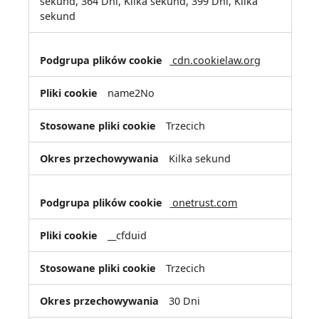
sekund, 364 Dni, Kilka sekund, 399 Dni, Kilka
sekund
cdn.cookielaw.org
name2No
Trzecich
Kilka sekund
onetrust.com
__cfduid
Trzecich
30 Dni