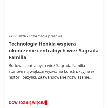
22.06.2026
-
Informacje prasowe
Technologia Henkla wspiera
ukończenie centralnych wież Sagrada
Familia
Budowa centralnych wież Sagrada Familia
stanowi największe wyzwanie konstrukcyjne w
historii bazyliki. Zaawansowane rozwiązanie
Loctite firmy Henkel odegrało kluczową rolę w
sprostaniu temu wyzwaniu i stanowi niewidoczny
fundament tego architektonicznego przełomu. W
trakcie ponad dziesięcioletniej współpracy
DOWIEDZ SIĘ WIĘCEJ
Henkel dostarczył nie tylko wysokowydajny klej