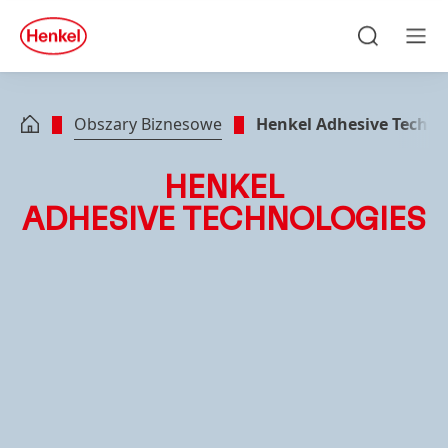
Skip to main content
Skip to footer
quick
search
Szukaj
Men
Obszary Biznesowe
Henkel Adhesive Techno
HENKEL
ADHESIVE TECHNOLOGIES