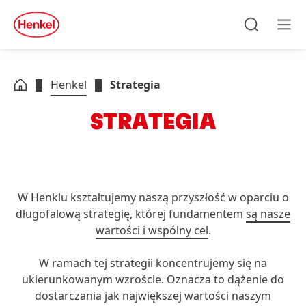
Skip to main content
Skip to footer
quick
search
Szukaj
Men
Henkel
Strategia
STRATEGIA
W Henklu kształtujemy naszą przyszłość w oparciu o
długofalową strategię, której fundamentem
są nasze
wartości i wspólny cel
.
W ramach tej strategii koncentrujemy się na
ukierunkowanym wzroście. Oznacza to dążenie do
dostarczania jak największej wartości naszym