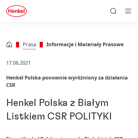
Skip to main content
Skip to footer
quick
search
Szukaj
Men
Prasa
Informacje i Materiały Prasowe
17.06.2021
Henkel Polska ponownie wyróżniony za działania
CSR
Henkel Polska z Białym
Listkiem CSR POLITYKI