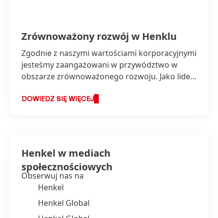
Zrównoważony rozwój w Henklu
Zgodnie z naszymi wartościami korporacyjnymi
jesteśmy zaangażowani w przywództwo w
obszarze zrównoważonego rozwoju. Jako lider
zrównoważonego rozwoju chcemy być
pionierem nowych zrównoważonych
DOWIEDZ SIĘ WIĘCEJ
rozwiązań w zakresie zrównoważonego
rozwoju i równocześnie w sposób
odpowiedzialny zarządzać naszym biznesem i
zwiększać sukces ekonomiczny
Henkel w mediach
przedsiębiorstwa.
społecznościowych
Obserwuj nas na
Henkel
Henkel Global