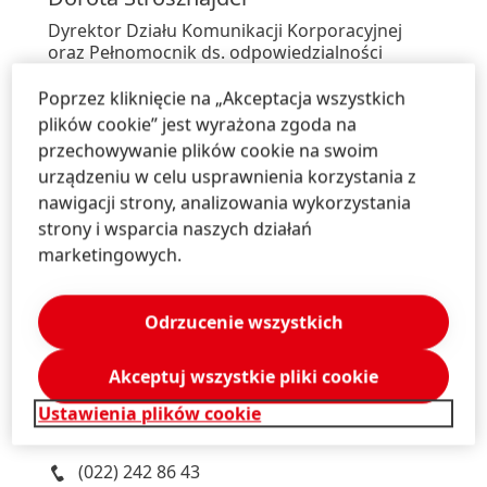
Dyrektor Działu Komunikacji Korporacyjnej
oraz Pełnomocnik ds. odpowiedzialności
społecznej
Henkel Polska
Poprzez kliknięcie na „Akceptacja wszystkich
plików cookie” jest wyrażona zgoda na
+48-22-56-56-665
przechowywanie plików cookie na swoim
urządzeniu w celu usprawnienia korzystania z
dorota.strosznajder@henkel.com
nawigacji strony, analizowania wykorzystania
Pobierz wizytówkę
strony i wsparcia naszych działań
marketingowych.
Dodaj do ulubionych
Odrzucenie wszystkich
Akceptuj wszystkie pliki cookie
Magdalena
Bryksa Szymańczak
Ustawienia plików cookie
Solski Communications Sp. z o.o.
(022) 242 86 43