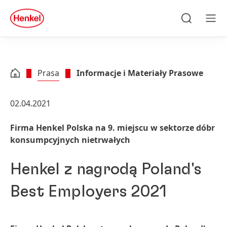
Skip to main content
Skip to footer
quick
search
Szukaj
Men
Prasa
Informacje i Materiały Prasowe
02.04.2021
Firma Henkel Polska na 9. miejscu w sektorze dóbr
konsumpcyjnych nietrwałych
Henkel z nagrodą Poland's
Best Employers 2021