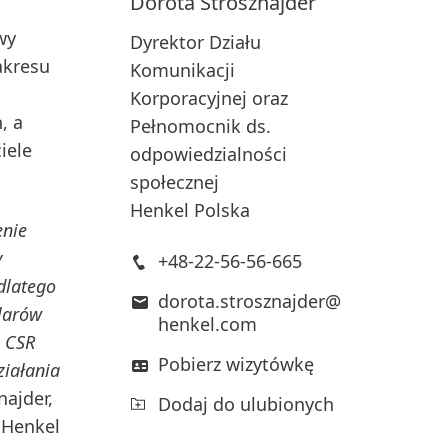
Dorota
Strosznajder
wy
Dyrektor Działu
akresu
Komunikacji
Korporacyjnej oraz
, a
Pełnomocnik ds.
iele
odpowiedzialności
społecznej
Henkel Polska
enie
y
+48-22-56-56-665
dlatego
dorota.strosznajder@
ilarów
henkel.com
– CSR
Pobierz wizytówkę
ziałania
najder,
Dodaj do ulubionych
 Henkel