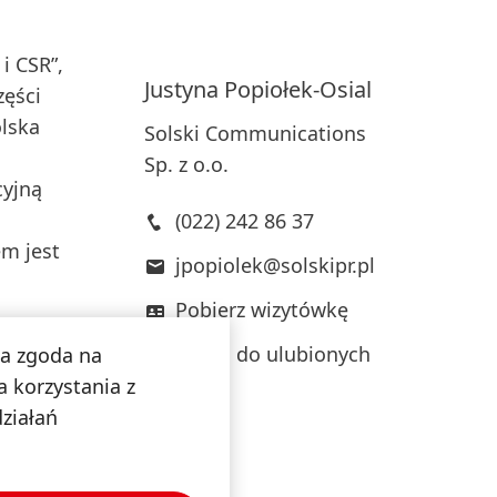
i CSR”,
Justyna
Popiołek-Osial
zęści
olska
Solski Communications
Sp. z o.o.
cyjną
(022) 242 86 37
em jest
jpopiolek@solskipr.pl
Pobierz wizytówkę
,
 dnia
Dodaj do ulubionych
na zgoda na
acji w
 korzystania z
działań
ścią w
nej