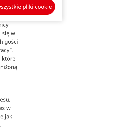
szystkie pliki cookie
y CSR,
enia
nicy
 się w
h gości
racy”.
 które
aniżoną
esu,
es w
e jak
.