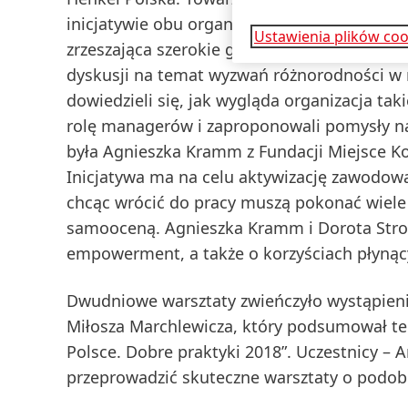
inicjatywie obu organizacji – Kongresie Róż
Ustawienia plików coo
zrzeszająca szerokie grono specjalistów, pr
dyskusji na temat wyzwań różnorodności w m
dowiedzieli się, jak wygląda organizacja tak
rolę managerów i zaproponowali pomysły na 
była Agnieszka Kramm z Fundacji Miejsce Kob
Inicjatywa ma na celu aktywizację zawodową
chcąc wrócić do pracy muszą pokonać wiele
samooceną. Agnieszka Kramm i Dorota Stro
empowerment, a także o korzyściach płynący
Dwudniowe warsztaty zwieńczyło wystąpieni
Miłosza Marchlewicza, który podsumował te
Polsce. Dobre praktyki 2018”. Uczestnicy – 
przeprowadzić skuteczne warsztaty o podobn