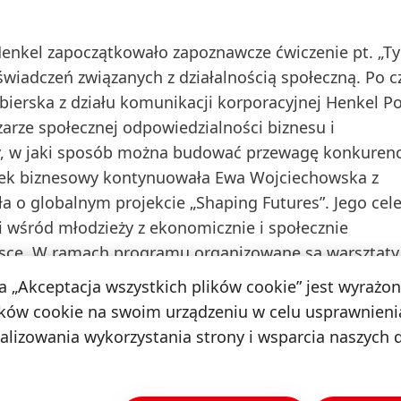
Henkel zapoczątkowało zapoznawcze ćwiczenie pt. „Ty 
iadczeń związanych z działalnością społeczną. Po c
bierska z działu komunikacji korporacyjnej Henkel P
zarze społecznej odpowiedzialności biznesu i
, w jaki sposób można budować przewagę konkuren
ątek biznesowy kontynuowała Ewa Wojciechowska z
a o globalnym projekcie „Shaping Futures”. Jego cel
 wśród młodzieży z ekonomicznie i społecznie
lsce. W ramach programu organizowane są warsztaty
 zawodu stylisty fryzur. Na zakończenie pierwszego
na „Akceptacja wszystkich plików cookie” jest wyrażo
owadziły warsztat – symulację zarządzania i komunik
ków cookie na swoim urządzeniu w celu usprawnienia
nalizowania wykorzystania strony i wsparcia naszych 
Doroty Strosznajder na temat zarządzania różnorodno
 z think-thanku BETTER., która opowiedziała o wspól