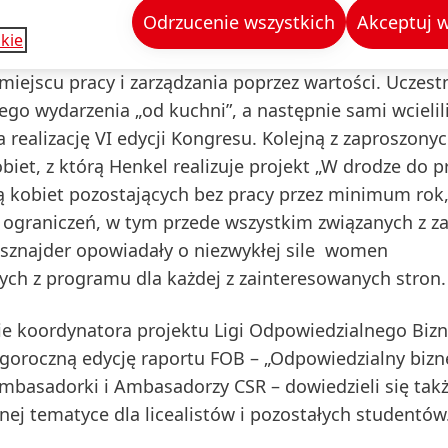
Odrzucenie wszystkich
Akceptuj w
norodności. Jest to konferencja tematyczna z dziedzin
kie
aktyków i przedstawicieli biznesu dążących do pobudz
iejscu pracy i zarządzania poprzez wartości. Uczest
iego wydarzenia „od kuchni”, a następnie sami wcielili
realizację VI edycji Kongresu. Kolejną z zaproszonyc
iet, z którą Henkel realizuje projekt „W drodze do p
 kobiet pozostających bez pracy przez minimum rok,
 ograniczeń, w tym przede wszystkim związanych z z
sznajder opowiadały o niezwykłej sile women
ch z programu dla każdej z zainteresowanych stron.
e koordynatora projektu Ligi Odpowiedzialnego Bizn
goroczną edycję raportu FOB – „Odpowiedzialny bizn
Ambasadorki i Ambasadorzy CSR – dowiedzieli się takż
ej tematyce dla licealistów i pozostałych studentów