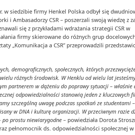
. w siedzibie firmy Henkel Polska odbył się dwudnio
rki i Ambasadorzy CSR – poszerzali swoją wiedzę z z
nawali się z przykładami wdrażania strategii CSR w
iałania firmy skierowane do różnych grup docelowych
ztaty „Komunikacja a CSR” przeprowadzili przedstawic
znych, demograficznych, społecznych, których przezwycięż
 wielu różnych środowisk. W Henklu od wielu lat jesteśm
nym partnerem w dążeniu do poprawy sytuacji – właśnie 
cznej odpowiedzialności stanowią jeden z kluczowych f
acamy szczególną uwagę podczas spotkań ze studentami 
isany w DNA i kulturę organizacji. W przeciwnym razie d
 – po prostu niewiarygodne –
powiedziała Dorota Strosz
oraz pełnomocnik ds. odpowiedzialności społecznej w