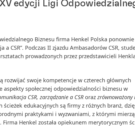
XV edycji Ligi Odpowiedzialne
owiedzialnego Biznesu firma Henkel Polska ponownie
a a CSR”. Podczas II zjazdu Ambasadorów CSR, stude
arsztatach prowadzonych przez przedstawicieli Henkl
gą rozwijać swoje kompetencje w czterech głównych
e aspekty społecznej odpowiedzialności biznesu w
komunikacja CSR, zarządzanie a CSR
oraz
zrównoważony 
cieżek edukacyjnych są firmy z różnych branż, dzię
orodnymi praktykami i wyzwaniami, z którymi mierzą
ci. Firma Henkel została opiekunem merytorycznym śc