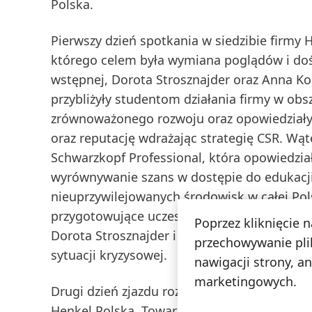
Polska.
Pierwszy dzień spotkania w siedzibie firmy 
którego celem była wymiana poglądów i dośw
wstępnej, Dorota Strosznajder oraz Anna Ko
przybliżyły studentom działania firmy w obs
zrównoważonego rozwoju oraz opowiedziały
oraz reputację wdrażając strategię CSR. W
Schwarzkopf Professional, która opowiedział
wyrównywanie szans w dostępie do edukacji
nieuprzywilejowanych środowisk w całej Po
przygotowujące uczestników do wykonywania
Poprzez kliknięcie 
Dorota Strosznajder i Anna Kobierska przepr
przechowywanie pli
sytuacji kryzysowej.
nawigacji strony, a
marketingowych.
Drugi dzień zjazdu rozpoczęła prezentacja 
Henkel Polska. Towarzyszyła jej Kinga Sowik