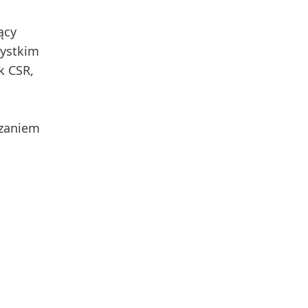
ący
zystkim
k CSR,
rzaniem