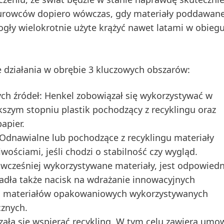
surowców dopiero wówczas, gdy materiały poddawan
ły wielokrotnie użyte krążyć nawet latami w obieg
 działania w obrębie 3 kluczowych obszarów:
h źródeł:
Henkel zobowiązał się wykorzystywać w
zym stopniu plastik pochodzący z recyklingu oraz
apier.
Odnawialne lub pochodzące z recyklingu materiały
ościami, jeśli chodzi o stabilność czy wygląd.
wcześniej wykorzystywane materiały, jest odpowiedn
adła także nacisk na wdrażanie innowacyjnych
ość materiałów opakowaniowych wykorzystywanych
cznych.
ała się wspierać recykling. W tym celu zawiera umo