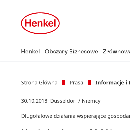
Skip to main content
Skip to footer
Henkel
Obszary Biznesowe
Zrównowa
Strona Główna
Prasa
Informacje i
30.10.2018
Düsseldorf / Niemcy
Długofalowe działania wspierające gospod