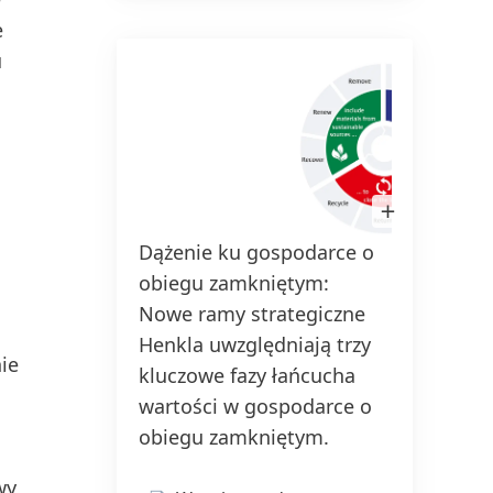
e
u
Otwórz
obrazek
w
Dążenie ku gospodarce o
Dzięki
Lightbox
obiegu zamkniętym:
skond
Nowe ramy strategiczne
oraz 
Henkla uwzględniają trzy
płyny 
ie
kluczowe fazy łańcucha
Persil
wartości w gospodarce o
zmniej
obiegu zamkniętym.
zużyw
opako
wy