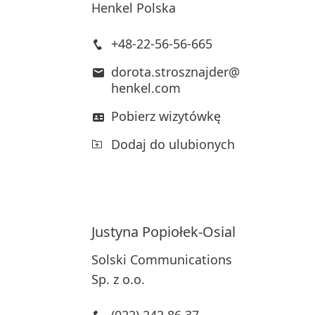
Henkel Polska
+48-22-56-56-665
dorota.strosznajder@
henkel.com
Pobierz wizytówkę
Dodaj do ulubionych
Justyna
Popiołek-Osial
Solski Communications
Sp. z o.o.
(022) 242 86 37