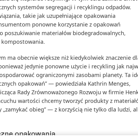
cznych systemów segregacji i recyklingu odpadów.
wiązania, takie jak uzupełniające opakowania
konsumentom ponowne korzystanie z opakowań
 to poszukiwanie materiałów biodegradowalnych,
y kompostowania.
m ma obecnie większe niż kiedykolwiek znaczenie dla
ponieważ jedynie ponowne użycie i recykling jak najw
 gospodarować ograniczonymi zasobami planety. Ta id
icznych opakowań” — powiedziała Kathrin Menges,
nicząca Rady Zrównoważonego Rozwoju w firmie Henk
ńcuchu wartości chcemy tworzyć produkty z materiał
amykać obieg” — z korzyścią nie tylko dla ludzi, ale
czne opakowania