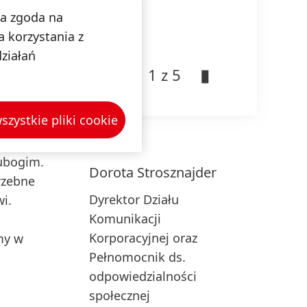
na zgoda na
tedy,
 korzystania z
go też
działań
aniem
1 z 5
nomy”
y
szystkie pliki cookie
 Henkel
czenia
ubogim.
Dorota
Strosznajder
rzebne
Dyrektor Działu
i.
Komunikacji
Korporacyjnej oraz
my w
Pełnomocnik ds.
odpowiedzialności
społecznej