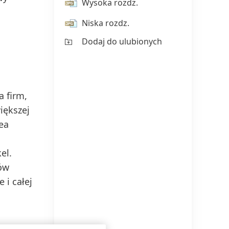
ton pl
Wysoka rozdz.
Butel
Niska rozdz.
do rec
Dodaj do ulubionych
Wy
Ni
 firm,
Do
iększej
ea
el.
ów
 i całej