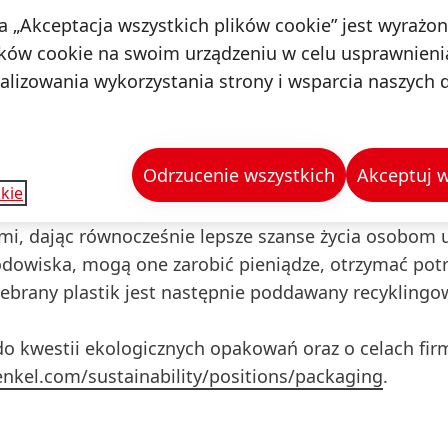
na „Akceptacja wszystkich plików cookie” jest wyrażo
azne środowisku opakowania będzie możliwy tylko w
ków cookie na swoim urządzeniu w celu usprawnienia
łańcucha wartości będą ze sobą współpracować. Dlate
nalizowania wykorzystania strony i wsparcia naszych 
je nad tworzeniem innowacyjnych opakowań i wspier
estniczy na przykład w inicjatywie „New Plastics Eco
 Foundation, która skupia różnych interesariuszy, ab
Odrzucenie wszystkich
Akceptuj w
rzyspieszyć rozwój gospodarki o obiegu zamkniętym.
kie
połecznym Plastic Bank, które działa na rzecz ograni
i, dając równocześnie lepsze szanse życia osobom 
dowiska, mogą one zarobić pieniądze, otrzymać pot
Zebrany plastik jest następnie poddawany recyklingow
 do kwestii ekologicznych opakowań oraz o celach fir
nkel.com/sustainability/positions/packaging
.