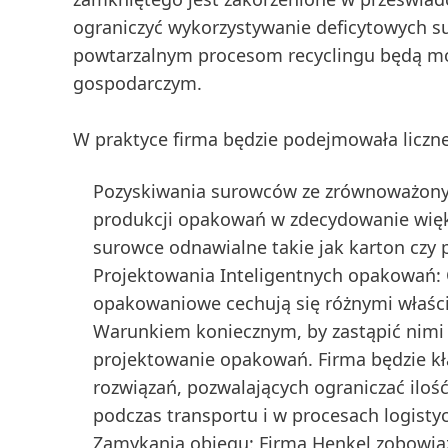
ograniczyć wykorzystywanie deficytowych 
powtarzalnym procesom recyclingu będą mog
gospodarczym.
W praktyce firma będzie podejmowała liczne
Pozyskiwania surowców ze zrównoważonyc
produkcji opakowań w zdecydowanie więks
surowce odnawialne takie jak karton czy p
Projektowania Inteligentnych opakowań
:
opakowaniowe cechują się różnymi właściw
Warunkiem koniecznym, by zastąpić nimi 
projektowanie opakowań. Firma będzie kł
rozwiązań, pozwalających ograniczać il
podczas transportu i w procesach logisty
Zamykania obiegu:
Firma Henkel zobowiąz