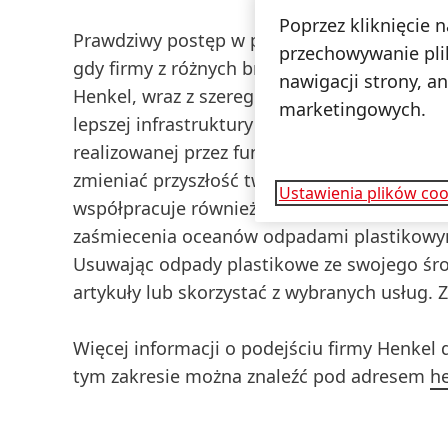
Poprzez kliknięcie 
Prawdziwy postęp w przechodzeniu na przyj
przechowywanie pli
gdy firmy z różnych branż i różnych ogniw 
nawigacji strony, a
Henkel, wraz z szeregiem partnerów, pracu
marketingowych.
lepszej infrastruktury recyklingu. Firma ucz
realizowanej przez fundację Ellen MacArthur
zmieniać przyszłość tworzyw sztucznych i p
Ustawienia plików coo
współpracuje również z przedsiębiorstwem s
zaśmiecenia oceanów odpadami plastikowym
Usuwając odpady plastikowe ze swojego śro
artykuły lub skorzystać z wybranych usług. 
Więcej informacji o podejściu firmy Henkel
tym zakresie można znaleźć pod adresem
he