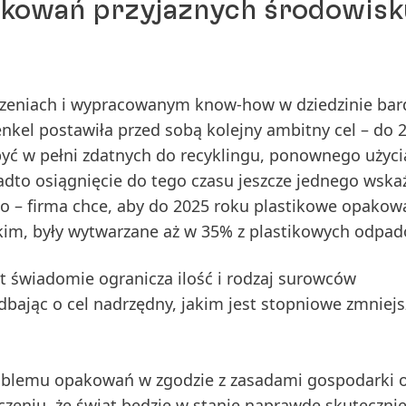
akowań przyjaznych środowisk
zeniach i wypracowanym know-how w dziedzinie bard
kel postawiła przed sobą kolejny ambitny cel – do 
ć w pełni zdatnych do recyklingu, ponownego użyci
to osiągnięcie do tego czasu jeszcze jednego wska
 – firma chce, aby do 2025 roku plastikowe opakowa
im, były wytwarzane aż w 35% z plastikowych odpad
lat świadomie ogranicza ilość i rodzaj surowców
ając o cel nadrzędny, jakim jest stopniowe zmniejs
roblemu opakowań w zgodzie z zasadami gospodarki 
zeniu, że świat będzie w stanie naprawdę skuteczni