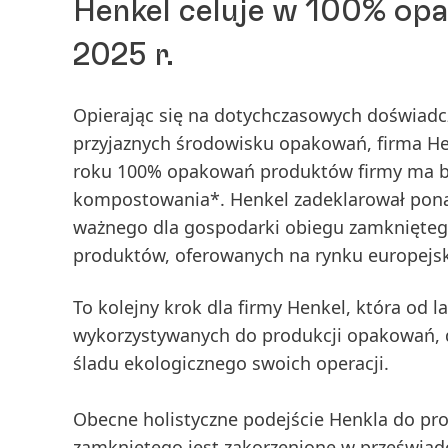
Henkel celuje w 100% op
2025 r.
Opierając się na dotychczasowych doświadc
przyjaznych środowisku opakowań, firma Hen
roku 100% opakowań produktów firmy ma by
kompostowania*. Henkel zadeklarował ponad
ważnego dla gospodarki obiegu zamkniętego
produktów, oferowanych na rynku europejsk
To kolejny krok dla firmy Henkel, która od 
wykorzystywanych do produkcji opakowań, db
śladu ekologicznego swoich operacji.
Obecne holistyczne podejście Henkla do p
zamkniętego jest zakorzenione w przeświadc