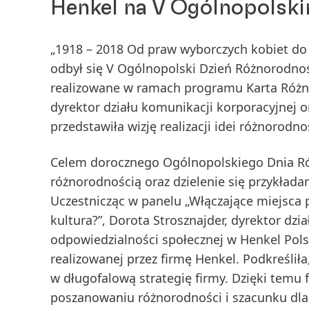
Henkel na V Ogólnopolsk
„1918 – 2018 Od praw wyborczych kobiet do
odbył się V Ogólnopolski Dzień Różnorodno
realizowane w ramach programu Karta Różno
dyrektor działu komunikacji korporacyjnej 
przedstawiła wizję realizacji idei różnorodno
Celem dorocznego Ogólnopolskiego Dnia Ró
różnorodnością oraz dzielenie się przykładam
Uczestnicząc w panelu „Włączające miejsca p
kultura?”, Dorota Strosznajder, dyrektor dz
odpowiedzialności społecznej w Henkel Polsk
realizowanej przez firmę Henkel. Podkreślił
w długofalową strategię firmy. Dzięki temu
poszanowaniu różnorodności i szacunku dla 