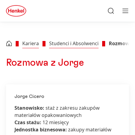
Skip to main content
Skip to footer
quick
search
Szukaj
Men
Kariera
Studenci i Absolwenci
Rozmowa z
Rozmowa z Jorge
Jorge Cicero
Stanowisko:
staż z zakresu zakupów
materiałów opakowaniowych
Czas stażu:
12 miesięcy
Jednostka biznesowa:
zakupy materiałów