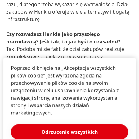
razu, dlatego trzeba wykazać się wytrwałością. Dział
zakupów w Henklu oferuje wiele alternatyw i bogatą
infrastrukturę
Czy rozważasz Henkla jako przyszłego
pracodawcę? Jeśli tak, to jak byś to uzasadnił?
Tak. Podoba mi się fakt, że dział zakupów realizuje
kompleksowe projekty przy współpracy z
marketingiem, działem prawnym, łańcuchem dostaw,
Poprzez kliknięcie na „Akceptacja wszystkich
działem badań i rozwoju – dało mi to całościowy
plików cookie” jest wyrażona zgoda na
obraz procesów jakie prowadzone są w spółce od
przechowywanie plików cookie na swoim
początku do końca.
urządzeniu w celu usprawnienia korzystania z
nawigacji strony, analizowania wykorzystania
Co sprawiło Ci największą frajdę podczas pracy w
strony i wsparcia naszych działań
Henklu?
marketingowych.
Zakupy to dział wchodzący w nieustanne interakcje z
innymi obszarami. Dzięki temu można się od nich
uczyć i lepiej zrozumieć cele nie tylko własnego
Odrzucenie wszystkich
działu, ale i całej organizacji.