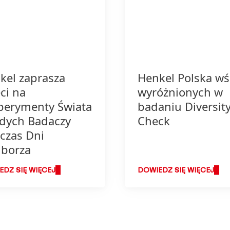
kel zaprasza
Henkel Polska w
ci na
wyróżnionych w
perymenty Świata
badaniu Diversit
dych Badaczy
Check
czas Dni
iborza
DZ SIĘ WIĘCEJ
DOWIEDZ SIĘ WIĘCEJ