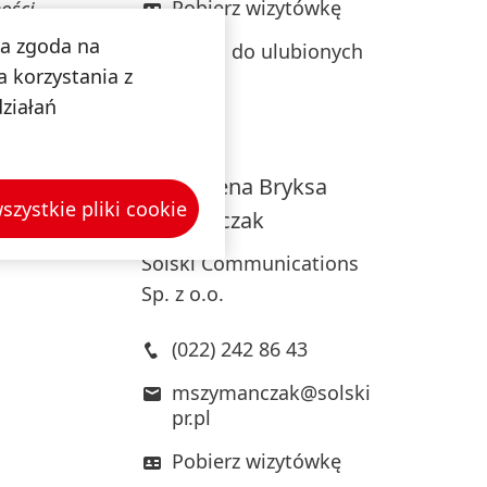
Pobierz wizytówkę
ości,
na zgoda na
Dodaj do ulubionych
iągać
 korzystania z
zmidt,
działań
Magdalena
Bryksa
szystkie pliki cookie
Szymańczak
Solski Communications
Sp. z o.o.
(022) 242 86 43
mszymanczak@solski
pr.pl
Pobierz wizytówkę