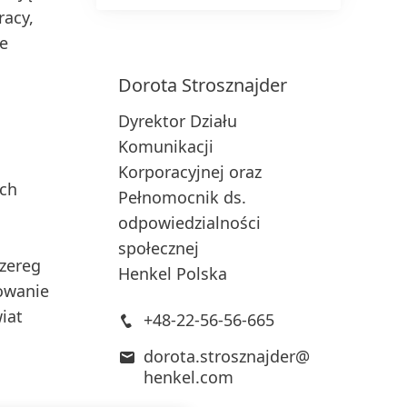
racy,
we
Dorota
Strosznajder
Dyrektor Działu
Komunikacji
Korporacyjnej oraz
ych
Pełnomocnik ds.
odpowiedzialności
społecznej
szereg
Henkel Polska
żowanie
iat
+48-22-56-56-665
dorota.strosznajder@
henkel.com