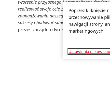
tworzenie przyjaznego i harmonijnego środowi
realizować swoje cele zawodowe i czerpać satys
Poprzez kliknięcie 
zaangażowaniu naszego zespołu oraz współpra
przechowywanie pli
sukcesy i budować silną korporacyjną kulturę. 
nawigacji strony, a
prezes zarządu i dyrektor ds. personalnych 
marketingowych.
Ustawienia plików coo