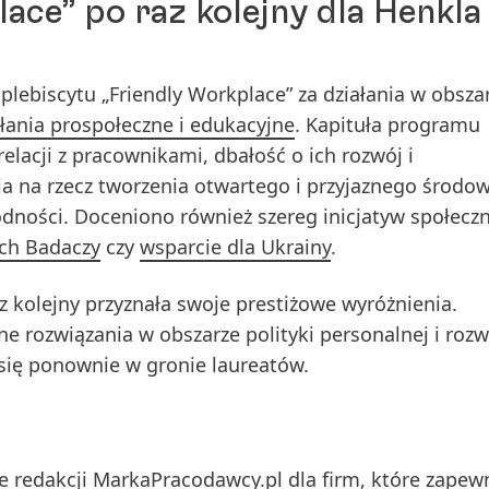
ace” po raz kolejny dla Henkla
 plebiscytu „Friendly Workplace” za działania w obsza
łania prospołeczne i edukacyjne
. Kapituła programu
elacji z pracownikami, dbałość o ich rozwój i
ia na rzecz tworzenia otwartego i przyjaznego środo
odności. Doceniono również szereg inicjatyw społecz
ch Badaczy
czy
wsparcie dla Ukrainy
.
z kolejny przyznała swoje prestiżowe wyróżnienia.
e rozwiązania w obszarze polityki personalnej i roz
się ponownie w gronie laureatów.
 redakcji MarkaPracodawcy.pl dla firm, które zapewn