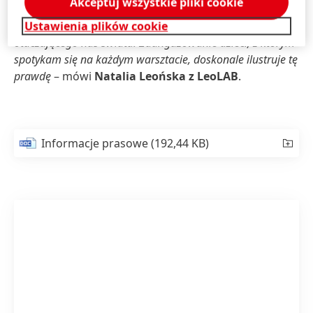
Akceptuj wszystkie pliki cookie
praktykę i zabawę. To recepta na zachęcenie najmłodszych
do poszerzania swojej wiedzy oraz odkrywania tajemnic
Ustawienia plików cookie
otaczającego nas świata. Zaangażowanie dzieci, z którym
spotykam się na każdym warsztacie, doskonale ilustruje tę
prawdę
– mówi
Natalia Leońska z LeoLAB
.
Informacje prasowe
(192,44 KB)