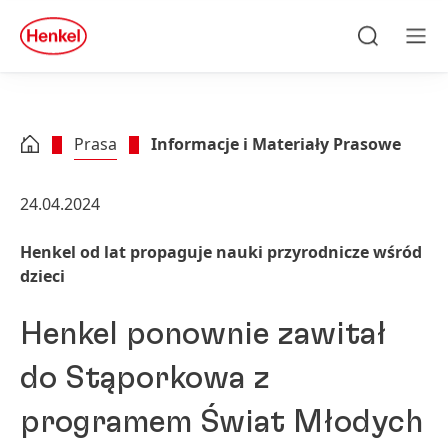
Skip to main content
Skip to footer
quick
search
Szukaj
Men
Prasa
Informacje i Materiały Prasowe
24.04.2024
Henkel od lat propaguje nauki przyrodnicze wśród
dzieci
Henkel ponownie zawitał
do Stąporkowa z
programem Świat Młodych