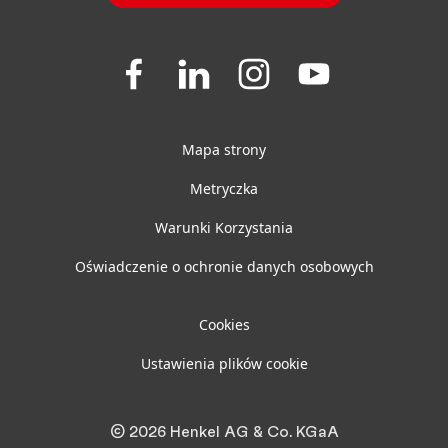
Join
Join
Join
Join
us
us
us
us
on
on
on
on
Facebook
LinkedIn
Instagram
YouTube
Mapa strony
Metryczka
Warunki Korzystania
Oświadczenie o ochronie danych osobowych
Cookies
Ustawienia plików cookie
© 2026 Henkel AG & Co. KGaA