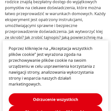
rodzice znajdą bezpłatny dostęp do wyjątkowych
pomysłów na ciekawe doświadczenia, które można
łatwo przeprowadzić w warunkach domowych. Każdy
eksperyment jest opatrzony instrukcjami,
umożliwiającymi sprawne i bezpieczne
przeprowadzenie doświadczenia. Jak wytworzyć klej
ze skrobi? Jak zrobić tajnopis? Jaką powierzchnię ma
skóra? Wszystko to można teraz po prostu
Poprzez kliknięcie na „Akceptacja wszystkich
sprawdzić, doskonale się przy tym bawiąc!
plików cookie” jest wyrażona zgoda na
przechowywanie plików cookie na swoim
Partner projektu LeoLAB
urządzeniu w celu usprawnienia korzystania z
nawigacji strony, analizowania wykorzystania
Warsztaty Świata Młodych Badaczy prowadzone są
strony i wsparcia naszych działań
przez partnera programu, firmę LeoLAB, która działa
marketingowych.
w branży animacyjno-edukacyjnej, a podczas zajęć
przybliża młodym ludziom nauki ścisłe dzięki
praktycznym doświadczeniom.
Odrzucenie wszystkich
–
Nie istnieje skuteczniejszy sposób na naukę niż poprzez