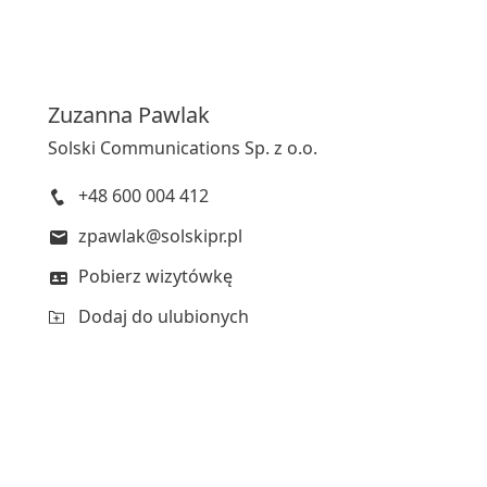
Zuzanna
Pawlak
Solski Communications Sp. z o.o.
+48 600 004 412
zpawlak@solskipr.pl
Pobierz wizytówkę
Dodaj do ulubionych