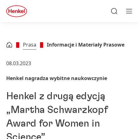
Skip to main content
Skip to footer
quick
search
Szukaj
Men
Prasa
Informacje i Materiały Prasowe
08.03.2023
Henkel nagradza wybitne naukowczynie
Henkel z drugą edycją
„Martha Schwarzkopf
Award for Women in
Science”