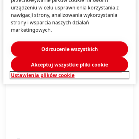
przechowywanie plików cookie na swoim
Informacje prasowe
(197,42 KB)
urządzeniu w celu usprawnienia korzystania z
nawigacji strony, analizowania wykorzystania
strony i wsparcia naszych działań
marketingowych.
Odrzucenie wszystkich
Akceptuj wszystkie pliki cookie
Ustawienia plików cookie