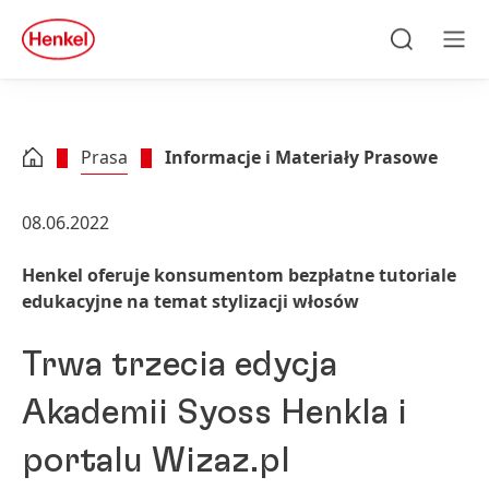
Skip to main content
Skip to footer
quick
search
Szukaj
Men
Prasa
Informacje i Materiały Prasowe
08.06.2022
Henkel oferuje konsumentom bezpłatne tutoriale
edukacyjne na temat stylizacji włosów
Trwa trzecia edycja
Akademii Syoss Henkla i
portalu Wizaz.pl