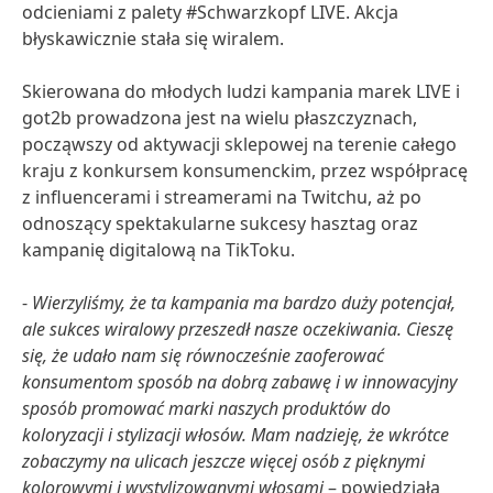
odcieniami z palety #Schwarzkopf LIVE. Akcja
błyskawicznie stała się wiralem.
Skierowana do młodych ludzi kampania marek LIVE i
got2b prowadzona jest na wielu płaszczyznach,
począwszy od aktywacji sklepowej na terenie całego
kraju z konkursem konsumenckim, przez współpracę
z influencerami i streamerami na Twitchu, aż po
odnoszący spektakularne sukcesy hasztag oraz
kampanię digitalową na TikToku.
-
Wierzyliśmy, że ta kampania ma bardzo duży potencjał,
ale sukces wiralowy przeszedł nasze oczekiwania. Cieszę
się, że udało nam się równocześnie zaoferować
konsumentom sposób na dobrą zabawę i w innowacyjny
sposób promować marki naszych produktów do
koloryzacji i stylizacji włosów. Mam nadzieję, że wkrótce
zobaczymy na ulicach jeszcze więcej osób z pięknymi
kolorowymi i wystylizowanymi włosami
– powiedziała