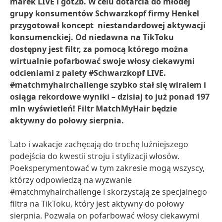
marek LIVE i got2b. W celu dotarcia do młodej
grupy konsumentów Schwarzkopf firmy Henkel
przygotował koncept niestandardowej aktywacji
konsumenckiej. Od niedawna na TikToku
dostępny jest filtr, za pomocą którego można
wirtualnie pofarbować swoje włosy ciekawymi
odcieniami z palety #Schwarzkopf LIVE.
#matchmyhairchallenge szybko stał się wiralem i
osiąga rekordowe wyniki – dzisiaj to już ponad 197
mln wyświetleń! Filtr MatchMyHair będzie
aktywny do połowy sierpnia.
Lato i wakacje zachęcają do trochę luźniejszego
podejścia do kwestii stroju i stylizacji włosów.
Poeksperymentować w tym zakresie mogą wszyscy,
którzy odpowiedzą na wyzwanie
#matchmyhairchallenge i skorzystają ze specjalnego
filtra na TikToku, który jest aktywny do połowy
sierpnia. Pozwala on pofarbować włosy ciekawymi