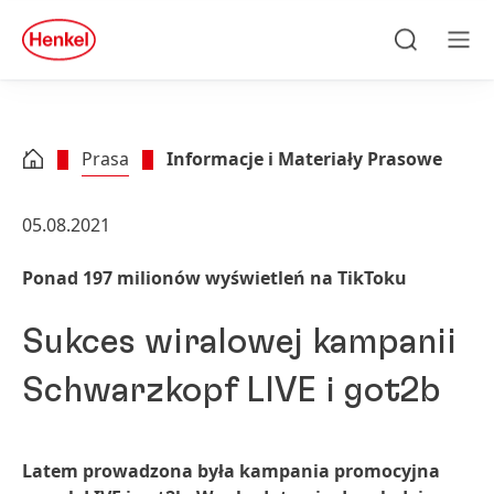
Skip to main content
Skip to footer
quick
search
Szukaj
Men
Prasa
Informacje i Materiały Prasowe
05.08.2021
Ponad 197 milionów wyświetleń na TikToku
Sukces wiralowej kampanii
Schwarzkopf LIVE i got2b
Latem prowadzona była kampania promocyjna