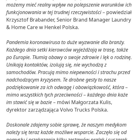
możemy mieć realny wpływ na polepszenie warunków ich
funkcjonowania w tej trudnej rzeczywistości
– powiedział
Krzysztof Brabander, Senior Brand Manager Laundry
& Home Care w Henkel Polska.
Pandemia koronawirusa to duże wyzwanie dla branży.
Każdego dnia setki kierowców wyjeżdżają w trasę, także
po Europie. Tłumią obawy o swoje zdrowie i lęk o rodzinę.
Unikają kontaktów, izolują się, nie wychodzą z
samochodów. Pracują mimo niepewności i strachu przed
nadchodzącym kryzysem. Te drobne gesty to nasze
podziękowanie za ich odwagę i obowiązkowość, która –
mimo wszystkich tych przeciwności – każdego dnia każe
im stawić się w bazie
– mówi Małgorzata Kulis,
dyrektor zarządzająca Volvo Trucks Polska.
Doskonale zdajemy sobie sprawę, że naszym medykom
należy się teraz każde możliwe wsparcie. Zaczęło się od
pomysłu i przekazania kilku zestawów pralek i suszarek