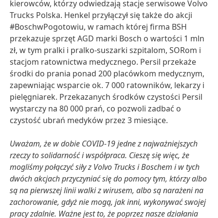
kierowców, którzy odwiedzają stacje serwisowe Volvo
Trucks Polska. Henkel przyłączył się także do akcji
#BoschwPogotowiu, w ramach której firma BSH
przekazuje sprzęt AGD marki Bosch o wartości 1 mln
zł, w tym pralki i pralko-suszarki szpitalom, SORom i
stacjom ratownictwa medycznego. Persil przekaże
środki do prania ponad 200 placówkom medycznym,
zapewniając wsparcie ok. 7 000 ratowników, lekarzy i
pielęgniarek. Przekazanych środków czystości Persil
wystarczy na 80 000 prań, co pozwoli zadbać o
czystość ubrań medyków przez 3 miesiące.
Uważam, że w dobie COVID-19 jedne z najważniejszych
rzeczy to solidarność i współpraca. Cieszę się więc, że
mogliśmy połączyć siły z Volvo Trucks i Boschem i w tych
dwóch akcjach przyczyniać się do pomocy tym, którzy albo
są na pierwszej linii walki z wirusem, albo są narażeni na
zachorowanie, gdyż nie mogą, jak inni, wykonywać swojej
pracy zdalnie. Ważne jest to, że poprzez nasze działania