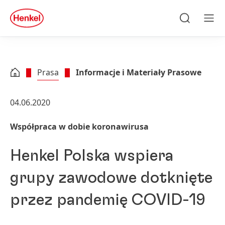
Skip to main content
Skip to footer
quick
search
Szukaj
Men
Prasa
Informacje i Materiały Prasowe
04.06.2020
Współpraca w dobie koronawirusa
Henkel Polska wspiera
grupy zawodowe dotknięte
przez pandemię COVID-19