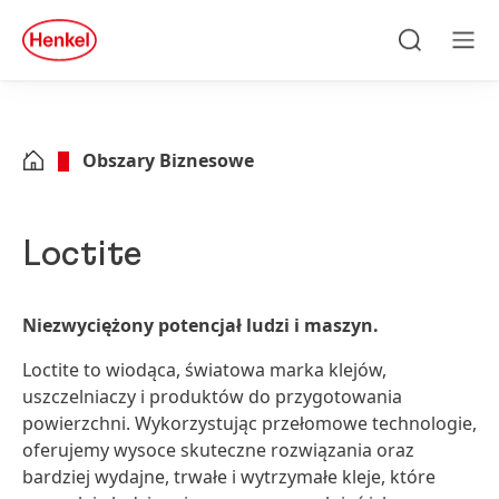
Skip to main content
Skip to footer
quick
search
Szukaj
Men
Obszary Biznesowe
Loctite
Niezwyciężony potencjał ludzi i maszyn.
Loctite to wiodąca, światowa marka klejów,
uszczelniaczy i produktów do przygotowania
powierzchni. Wykorzystując przełomowe technologie,
oferujemy wysoce skuteczne rozwiązania oraz
bardziej wydajne, trwałe i wytrzymałe kleje, które