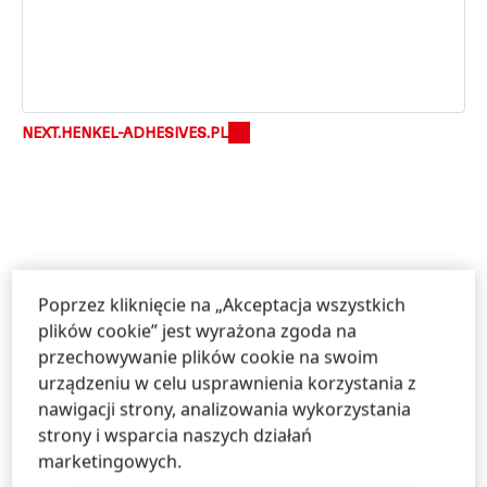
NEXT.HENKEL-ADHESIVES.PL
Poprzez kliknięcie na „Akceptacja wszystkich
plików cookie” jest wyrażona zgoda na
Informacje i Usługi
przechowywanie plików cookie na swoim
urządzeniu w celu usprawnienia korzystania z
nawigacji strony, analizowania wykorzystania
strony i wsparcia naszych działań
Skontaktuj się z nami!
marketingowych.
Uzyskaj poradę dotyczącą naszych marek i