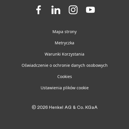
Join
Join
Join
Join
us
us
us
us
on
on
on
on
Facebook
LinkedIn
Instagram
YouTube
Mapa strony
Metryczka
Warunki Korzystania
Oświadczenie o ochronie danych osobowych
Cookies
Ustawienia plików cookie
© 2026 Henkel AG & Co. KGaA