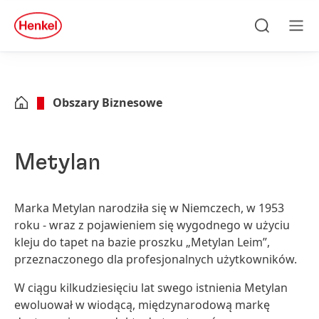
Skip to main content
Skip to footer
quick
search
Szukaj
Men
Obszary Biznesowe
Metylan
Marka Metylan narodziła się w Niemczech, w 1953
roku - wraz z pojawieniem się wygodnego w użyciu
kleju do tapet na bazie proszku „Metylan Leim”,
przeznaczonego dla profesjonalnych użytkowników.
W ciągu kilkudziesięciu lat swego istnienia Metylan
ewoluował w wiodącą, międzynarodową markę