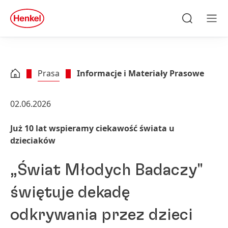
Skip to main content
Skip to footer
quick
search
Szukaj
Men
Prasa
Informacje i Materiały Prasowe
02.06.2026
Już 10 lat wspieramy ciekawość świata u
dzieciaków
„Świat Młodych Badaczy"
świętuje dekadę
odkrywania przez dzieci