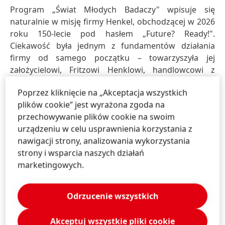
Program „Świat Młodych Badaczy" wpisuje się
naturalnie w misję firmy Henkel, obchodzącej w 2026
roku 150-lecie pod hasłem „Future? Ready!".
Ciekawość była jednym z fundamentów działania
firmy od samego początku – towarzyszyła jej
założycielowi, Fritzowi Henklowi, handlowcowi z
zamiłowaniem do nauk ścisłych. Ten sposób myślenia,
Poprzez kliknięcie na „Akceptacja wszystkich
oparty na dociekliwości i testowaniu rozwiązań, do
plików cookie” jest wyrażona zgoda na
dziś inspiruje kolejne pokolenia pracowników Henkla.
przechowywanie plików cookie na swoim
„Świat Młodych Badaczy” pokazuje, że
urządzeniu w celu usprawnienia korzystania z
zainteresowanie nauką można rozwijać już od
nawigacji strony, analizowania wykorzystania
najmłodszych lat – wtedy, gdy naturalna ciekawość
strony i wsparcia naszych działań
dzieci jest największa. To właśnie codzienne pytania i
marketingowych.
pierwsze eksperymenty stają się punktem wyjścia do
budowania zainteresowania naukami ścisłymi i
rozwijania kompetencji, które w przyszłości mogą
Odrzucenie wszystkich
wspierać dalszą edukację.
Akceptuj wszystkie pliki cookie