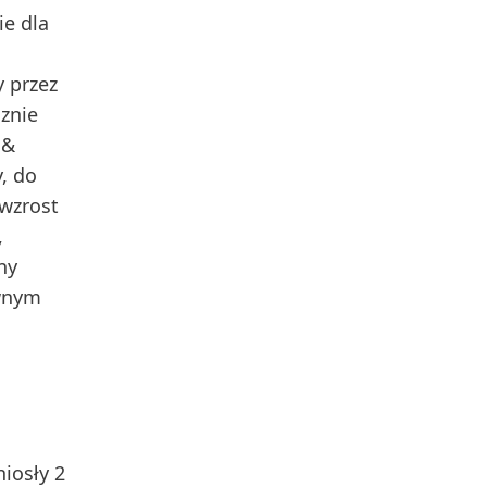
ie dla
y przez
znie
 &
, do
 wzrost
,
ny
ywnym
niosły 2