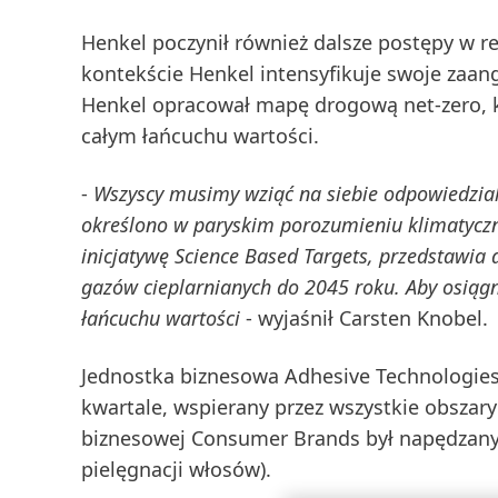
Henkel poczynił również dalsze postępy w re
kontekście Henkel intensyfikuje swoje za
Henkel opracował
mapę drogową net-zero
,
całym łańcuchu wartości.
-
Wszyscy musimy wziąć na siebie odpowiedzialn
określono w paryskim porozumieniu klimatycz
inicjatywę Science Based Targets, przedstawia
gazów cieplarnianych do 2045 roku. Aby osiągn
łańcuchu wartości
- wyjaśnił Carsten Knobel.
Jednostka biznesowa
Adhesive
Technologies 
kwartale, wspierany przez wszystkie obszar
biznesowej
Consumer Brands
był napędzany
pielęgnacji włosów).