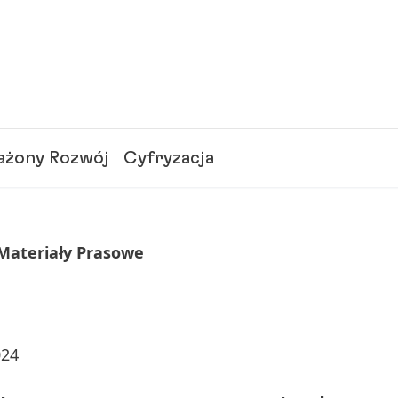
żony Rozwój
Cyfryzacja
 Materiały Prasowe
024