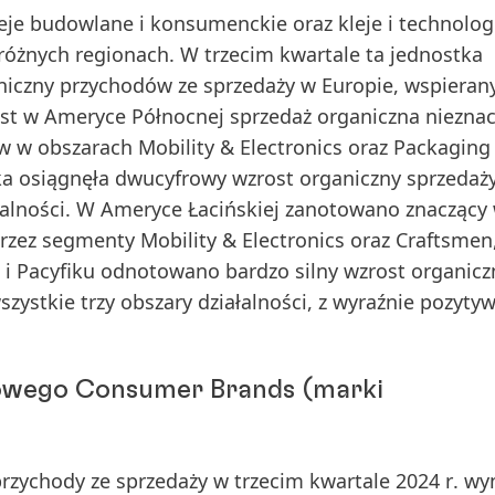
eje budowlane i konsumenckie oraz kleje i technolog
różnych regionach. W trzecim kwartale ta jednostka
niczny przychodów ze sprzedaży w
Europie
, wspieran
ast w
Ameryce Północnej
sprzedaż organiczna nieznac
 w obszarach Mobility & Electronics oraz Packaging
a osiągnęła dwucyfrowy wzrost organiczny sprzedaży
ałalności. W Ameryce Łacińskiej zanotowano znaczący
rzez segmenty Mobility & Electronics oraz Craftsmen
i i Pacyfiku
odnotowano bardzo silny wzrost organicz
zystkie trzy obszary działalności, z wyraźnie pozyt
sowego Consumer Brands
(marki
przychody ze
sprzedaży
w
trzecim kwartale 2024 r
. wy