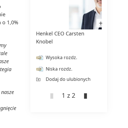
o
nie
Otwórz
 o 1,0%
obrazek
w
Henkel CEO Carsten
Henke
Lightbox
Knobel
Swob
rmy
tale
Wysoka rozdz.
Wy
asze
tegia
Niska rozdz.
Ni
Dodaj do ulubionych
Do
 nasze
1 z 2
gnięcie