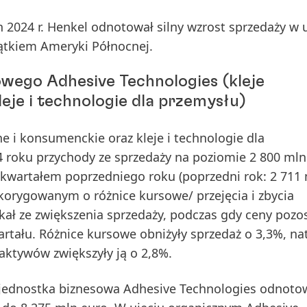
h 2024
r. Henkel odnotował silny wzrost sprzedaży w 
ątkiem Ameryki Północnej.
owego Adhesive Technologies
(kleje
eje i technologie dla przemysłu)
e i konsumenckie oraz kleje i technologie dla
4
roku przychody ze
sprzedaży
na poziomie 2 800 mln
 kwartałem poprzedniego roku (poprzedni rok: 2 711
skorygowanym o różnice kursowe/ przejęcia i zbycia
kał ze zwiększenia sprzedaży, podczas gdy ceny pozo
rtału. Różnice kursowe obniżyły sprzedaż o 3,3%, na
 aktywów zwiększyły ją o 2,8%.
 jednostka biznesowa Adhesive Technologies odnot