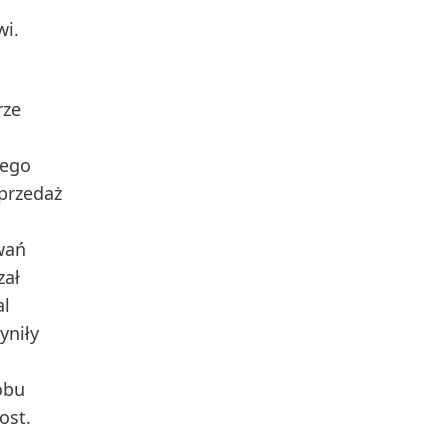
wi.
rze
tego
przedaż
wań
zał
al
yniły
obu
ost.