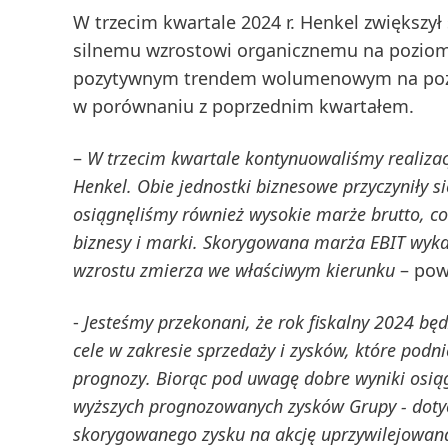
W
trzecim kwartale 2024
r. Henkel zwiększył
silnemu wzrostowi organicznemu na poziom
pozytywnym trendem wolumenowym na pozio
w porównaniu z poprzednim kwartałem.
–
W trzecim kwartale kontynuowaliśmy realizac
Henkel. Obie jednostki biznesowe przyczyniły s
osiągnęliśmy również wysokie marże brutto, c
biznesy i marki. Skorygowana marża EBIT wykaz
wzrostu zmierza we właściwym kierunku
– pow
-
Jesteśmy przekonani, że rok fiskalny 2024 b
cele w zakresie sprzedaży i zysków, które pod
prognozy
. Biorąc pod uwagę dobre wyniki osią
wyższych prognozowanych zysków Grupy - dotyc
skorygowanego
zysku na akcję uprzywilejowa