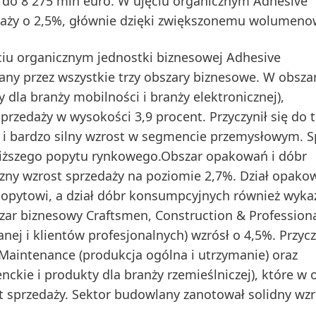
 do 8 275 mln euro.
W ujęciu organicznym
Adhesive
daży o 2,5%, głównie dzięki zwiększonemu wolumeno
ciu organicznym jednostki biznesowej Adhesive
any przez wszystkie trzy obszary biznesowe. W obsza
y dla branży mobilności i branży elektronicznej),
zedaży w wysokości 3,9 procent. Przyczynił się do 
 i bardzo silny wzrost w segmencie przemysłowym. S
niższego popytu rynkowego.Obszar
opakowań i dóbr
czny wzrost sprzedaży na poziomie 2,7%. Dział opako
popytowi, a dział dóbr konsumpcyjnych również wyka
szar biznesowy
Craftsmen, Construction & Profession
nej i klientów profesjonalnych) wzrósł o 4,5%. Przycz
 Maintenance (produkcja ogólna i utrzymanie) oraz
ie i produkty dla branży rzemieślniczej), które w 
 sprzedaży. Sektor budowlany zanotował solidny wzr