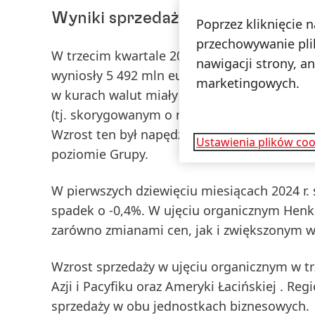
Wyniki sprzedaży Grupy Henkel
Poprzez kliknięcie 
przechowywanie pli
W
trzecim kwartale 2024
r. przychody ze
spr
nawigacji strony, a
wyniosły 5 492 mln euro. Wpływ transakcji p
marketingowych.
w kurach walut miały negatywny wpływ na w
(tj. skorygowanym o różnice kursowe i przeję
Wzrost ten był napędzany zarówno dobrym 
Ustawienia plików coo
poziomie Grupy.
W
pierwszych
dziewięciu miesiącach 2024 r.
spadek o -0,4%.
W ujęciu organicznym
Henke
zarówno zmianami cen, jak i zwiększonym
Wzrost sprzedaży w ujęciu organicznym w
t
Azji i Pacyfiku
oraz
Ameryki Łacińskiej
. Reg
sprzedaży w obu jednostkach biznesowych.