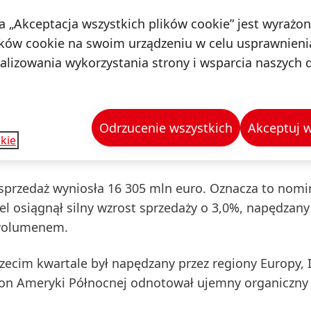
na „Akceptacja wszystkich plików cookie” jest wyrażo
ków cookie na swoim urządzeniu w celu usprawnienia
zedaży
Grupy Henkel
wzrosły w ujęciu
nominalnym
o 
nalizowania wykorzystania strony i wsparcia naszych 
rzejęcia i zbycia aktywów zwiększył sprzedaż o 1,2%.
yniki sprzedaży w wysokości -3,6%.
W ujęciu organi
cia/ przejęcia i zbycia aktywów) sprzedaż wzrosła o 
Odrzucenie wszystkich
Akceptuj w
rozwojem cen, jak i ogólnej poprawie wolumenów na
kie
sprzedaż
wyniosła 16 305 mln euro. Oznacza to
nomi
l osiągnął silny wzrost sprzedaży o 3,0%, napędzany
 wolumenem.
rzecim kwartale
był napędzany przez regiony
Europy, 
ion
Ameryki
Północnej odnotował ujemny organiczny