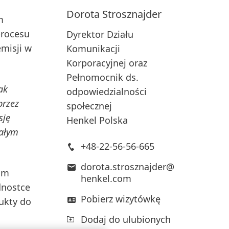
Dorota
Strosznajder
m
procesu
Dyrektor Działu
emisji w
Komunikacji
Korporacyjnej oraz
Pełnomocnik ds.
ak
odpowiedzialności
przez
społecznej
sję
Henkel Polska
całym
+48-22-56-56-665
dorota.strosznajder@
cim
henkel.com
dnostce
Pobierz wizytówkę
ukty do
Dodaj do ulubionych