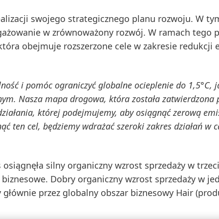
alizacji swojego
strategicznego planu rozwoju
. W ty
angażowanie w zrównoważony rozwój. W ramach tego 
 która obejmuje rozszerzone cele w zakresie redukcji 
ość i pomóc ograniczyć globalne ocieplenie do 1,5°C, j
nym. Nasza mapa drogowa, która została zatwierdzona 
 działania, której podejmujemy, aby osiągnąć zerową emi
ąć ten cel, będziemy wdrażać szeroki zakres działań w 
osiągnęła silny organiczny wzrost sprzedaży w trze
y biznesowe. Dobry organiczny wzrost sprzedaży w je
 głównie przez globalny obszar biznesowy Hair (prod