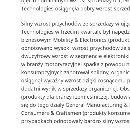
ujęciu nominalnym
wzrost sprzedaży o 1,1%
Technologies osiągnęła dobry wzrost sprze
Silny wzrost przychodów ze sprzedaży w uję
Technologies w trzecim kwartale był napędz
biznesowym
Mobility &
Electronics
(produkt
odnotowano wysoki wzrost przychodów ze spr
dwucyfrowy wzrost w segmencie elektroniki
w branży motoryzacyjnej spadła z powodu 
konsumpcyjnych
zanotował solidny, organi
osiągnął wyraźny wzrost dzięki rosnącemu 
dodatni wynik w sprzedaży organicznej. Ob
(produkty dla branży rzemieślniczej, budowla
się do tego działy General Manufacturing &
Consumers & Craftsmen (produkty konsumenck
przypadkach odnotowały bardzo silny wzrost