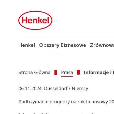
Skip to main content
Skip to footer
Henkel
Obszary Biznesowe
Zrównowa
Strona Główna
Prasa
Informacje i
06.11.2024
Düsseldorf / Niemcy
Podtrzymanie prognozy na rok finansowy 2