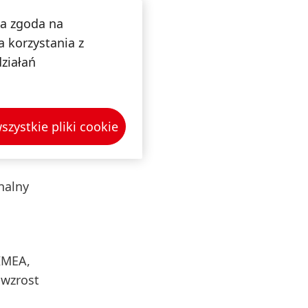
na zgoda na
 korzystania z
1,0% i
działań
 Różnice
cznym
3,3%.
szystkie pliki cookie
nalny
IMEA,
 wzrost