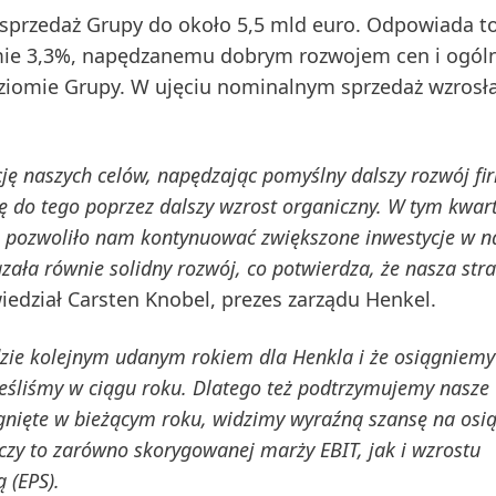
sprzedaż Grupy
do około 5,5 mld euro. Odpowiada t
ie 3,3%, napędzanemu dobrym rozwojem cen i ogól
mie Grupy. W ujęciu nominalnym sprzedaż wzrosła
ję naszych celów, napędzając pomyślny dalszy rozwój fi
ię do tego poprzez dalszy wzrost organiczny. W tym kwar
o pozwoliło nam kontynuować zwiększone inwestycje w n
ała równie solidny rozwój, co potwierdza, że nasza stra
iedział Carsten Knobel, prezes zarządu Henkel.
ędzie kolejnym udanym rokiem dla Henkla i że osiągniemy
nieśliśmy w ciągu roku. Dlatego też podtrzymujemy nasze
gnięte w bieżącym roku, widzimy wyraźną szansę na osią
zy to zarówno skorygowanej marży EBIT, jak i wzrostu
ną
(EPS).