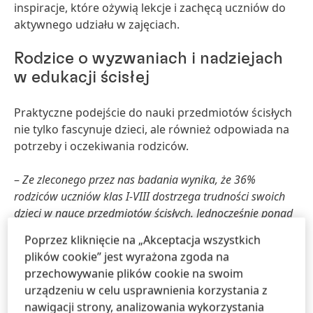
inspiracje, które ożywią lekcje i zachęcą uczniów do
aktywnego udziału w zajęciach.
Rodzice o wyzwaniach i nadziejach
w edukacji ścisłej
Praktyczne podejście do nauki przedmiotów ścisłych
nie tylko fascynuje dzieci, ale również odpowiada na
potrzeby i oczekiwania rodziców.
–
Ze zleconego przez nas badania wynika, że 36%
rodziców uczniów klas I-VIII dostrzega trudności swoich
dzieci w nauce przedmiotów ścisłych. Jednocześnie ponad
40% rodziców uważa, że nauki ścisłe są kluczowe dla
Poprzez kliknięcie na „Akceptacja wszystkich
przyszłych karier zawodowych ich dzieci. Rodzice
plików cookie” jest wyrażona zgoda na
wskazują, że szkoły często oferują zbyt mało zajęć
przechowywanie plików cookie na swoim
praktycznych, co może zniechęcać uczniów do tych
urządzeniu w celu usprawnienia korzystania z
przedmiotów. Program „Świat Młodych Badaczy”
nawigacji strony, analizowania wykorzystania