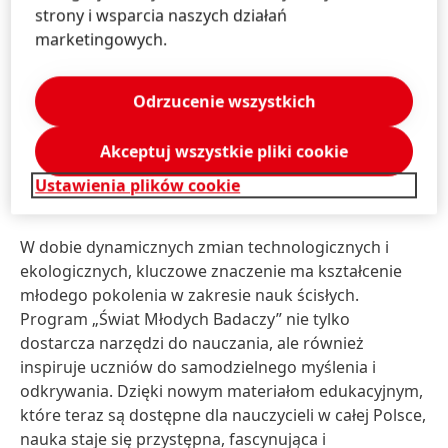
wychodzi naprzeciw temu wyzwaniu, pokazuje, że nauki
strony i wsparcia naszych działań
ścisłe mogą być nie tylko zrozumiałe, ale również
marketingowych.
ekscytujące.
– mówi Dorota Strosznajder, Dyrektor
Działu Komunikacji Korporacyjnej oraz Pełnomocnik
ds. odpowiedzialności społecznej, Koordynator
Odrzucenie wszystkich
programu Świat Młodych Badaczy Henkel Polska.
Akceptuj wszystkie pliki cookie
Przyszłość nauki w rękach
Ustawienia plików cookie
najmłodszych
W dobie dynamicznych zmian technologicznych i
ekologicznych, kluczowe znaczenie ma kształcenie
młodego pokolenia w zakresie nauk ścisłych.
Program „Świat Młodych Badaczy” nie tylko
dostarcza narzędzi do nauczania, ale również
inspiruje uczniów do samodzielnego myślenia i
odkrywania. Dzięki nowym materiałom edukacyjnym,
które teraz są dostępne dla nauczycieli w całej Polsce,
nauka staje się przystępna, fascynująca i