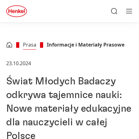
Skip to main content
Skip to footer
quick
search
Szukaj
Men
Prasa
Informacje i Materiały Prasowe
23.10.2024
Świat Młodych Badaczy
odkrywa tajemnice nauki:
Nowe materiały edukacyjne
dla nauczycieli w całej
Polsce