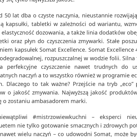
d 50 lat dba o czyste naczynia, nieustannie rozwijaj
są kapsułki, tabletki w zależności od wariantu, wz
ą elastyczność dozowania, a także linia dodatków ob
letki oraz płyn do czyszczenia zmywarki. Stałe posz
aniem kapsułek
Somat Excellence
. Somat Excellence 4
iodegradowalnej, rozpuszczalnej w wodzie folii. Silna
a perfekcyjne czyszczenie nawet trudnych do us
katnych naczyń a to wszystko również w programie ec
h. Dlaczego to tak ważne? Przejście na tryb „eco”
baw o jakość zmywania. Najwyższą jakość produkt
ję o zostaniu ambasadorem marki.
iewątpliwi
#mistrzowiewkuchni
– eksperci nieu
uetem nie tylko gotowanie smacznych i zdrowych po
nawet wielu naczyń – co udowodni Somat, może by