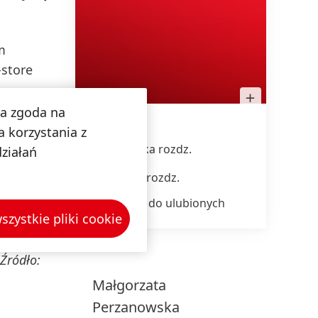
m
-store
Otwórz
obrazek
na zgoda na
w
Lightbox
ediów
 korzystania z
Wysoka rozdz.
działań
Niska rozdz.
Dodaj do ulubionych
szystkie pliki cookie
zędności
 Źródło:
Małgorzata
Perzanowska