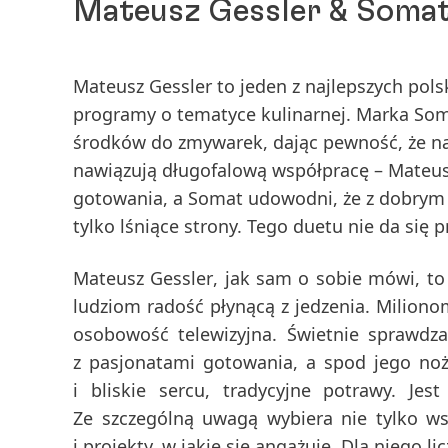
Mateusz Gessler & Somat
Mateusz Gessler to jeden z najlepszych polsk
programy o tematyce kulinarnej. Marka Som
środków do zmywarek, dając pewność, że nacz
nawiązują długofalową współpracę – Mateusz
gotowania, a Somat udowodni, że z dobry
tylko lśniące strony. Tego duetu nie da się
Mateusz Gessler
, jak sam o sobie mówi, to 
ludziom radość płynącą z jedzenia. Milionom
osobowość telewizyjna. Świetnie sprawdza
z pasjonatami gotowania, a spod jego no
i bliskie sercu, tradycyjne potrawy. Jest
Ze szczególną uwagą wybiera nie tylko w
i projekty, w jakie się angażuje. Dla niego li