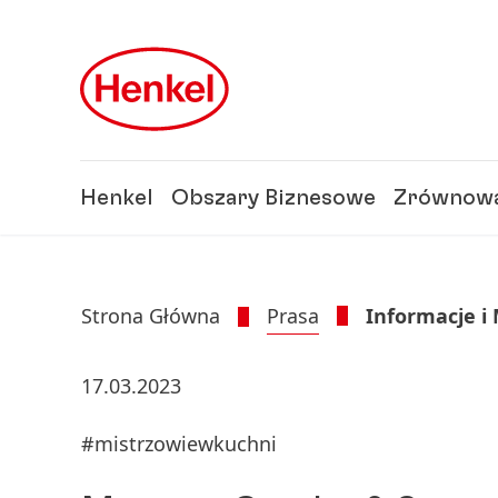
Skip to main content
Skip to footer
Henkel
Obszary Biznesowe
Zrównowa
Strona Główna
Prasa
Informacje i
17.03.2023
#mistrzowiewkuchni