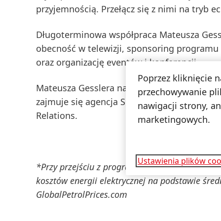
przyjemnością. Przełącz się z nimi na tryb ec
Długoterminowa współpraca Mateusza Gessl
obecność w telewizji, sponsoring programu He
oraz organizację eventów i konferencji.
Poprzez kliknięcie 
Mateusza Gesslera na wyłączność reprezen
przechowywanie pli
zajmuje się agencja Spark Foundry, a za dzi
nawigacji strony, a
Relations.
marketingowych.
Ustawienia plików coo
*Przy przejściu z programu intensywnego na kr
kosztów energii elektrycznej na podstawie średn
GlobalPetrolPrices.com