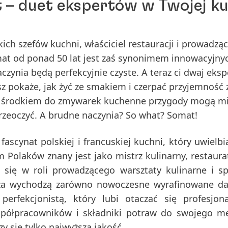
 – duet ekspertów w Twojej ku
ich szefów kuchni, właściciel restauracji i prowadzą
at od ponad 50 lat jest zaś synonimem innowacyjny
ynia będą perfekcyjnie czyste. A teraz ci dwaj eksp
 pokaże, jak żyć ze smakiem i czerpać przyjemność 
m środkiem do zmywarek kuchenne przygody mogą m
 przeoczyć. A brudne naczynia? So what? Somat!
fascynat polskiej i francuskiej kuchni, który uwielb
 Polaków znany jest jako mistrz kulinarny, restaura
 się w roli prowadzącego warsztaty kulinarne i s
ża wychodzą zarówno nowoczesne wyrafinowane dan
 perfekcjonistą, który lubi otaczać się profesjona
spółpracowników i składniki potraw do swojego me
czy się tylko najwyższa jakość.