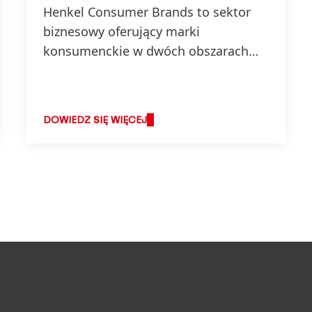
Henkel Consumer Brands to sektor
biznesowy oferujący marki
konsumenckie w dwóch obszarach
środków piorących i czystości oraz
kosmetyków do włosów.
DOWIEDZ SIĘ WIĘCEJ