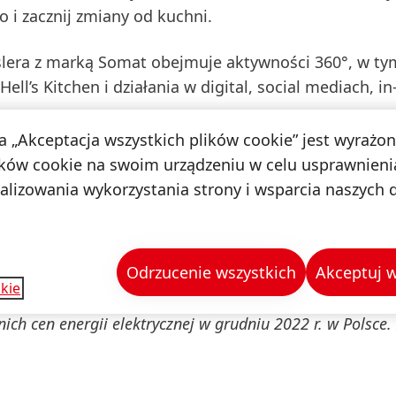
o i zacznij zmiany od kuchni.
era z marką Somat obejmuje aktywności 360°, w ty
ll’s Kitchen i działania w digital, social mediach, in
na „Akceptacja wszystkich plików cookie” jest wyrażo
tuje agencja Patryk Wolski Management, zakupem m
ków cookie na swoim urządzeniu w celu usprawnienia
ałania z zakresu PR odpowiada agencja Quality Public
nalizowania wykorzystania strony i wsparcia naszych 
Odrzucenie wszystkich
Akceptuj w
kie
ótki program eco oraz założeniu 280 cykli rocznie. Oszc
ich cen energii elektrycznej w grudniu 2022 r. w Polsce.