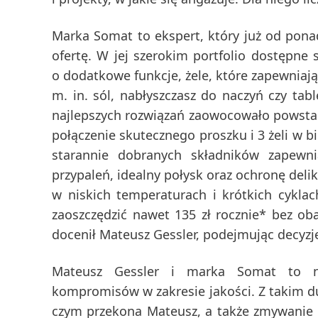
Marka
Somat
to ekspert, który już od pona
ofertę. W jej szerokim portfolio dostępne 
o dodatkowe funkcje, żele, które zapewniaj
m. in. sól, nabłyszczasz do naczyń czy tab
najlepszych rozwiązań zaowocowało powst
połączenie skutecznego proszku i 3 żeli w b
starannie dobranych składników zapewni
przypaleń, idealny połysk oraz ochronę deli
w niskich temperaturach i krótkich cyklac
zaoszczędzić nawet 135 zł rocznie* bez o
docenił Mateusz Gessler, podejmując decyz
Mateusz Gessler i marka Somat to n
kompromisów w zakresie jakości. Z takim d
czym przekona Mateusz, a także zmywanie 