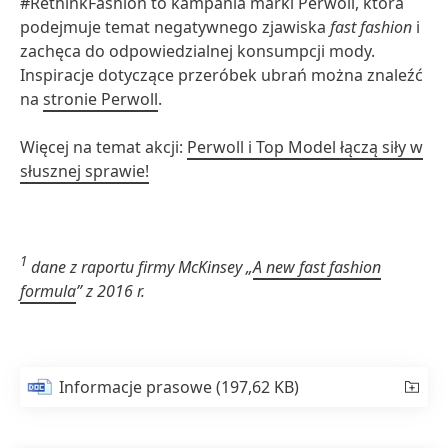
#RethinkFashion to kampania marki Perwoll, która
podejmuje temat negatywnego zjawiska
fast fashion
i
zachęca do odpowiedzialnej konsumpcji mody.
Inspiracje dotyczące przeróbek ubrań można znaleźć
na
stronie Perwoll
.
Więcej na temat akcji:
Perwoll i Top Model łączą siły w
słusznej sprawie!
1
dane z raportu firmy McKinsey „
A new fast fashion
formula
” z 2016 r.
Informacje prasowe
(197,62 KB)