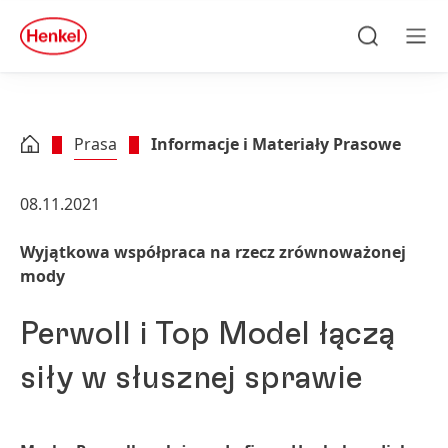
Skip to main content
Skip to footer
quick
search
Szukaj
Men
Prasa
Informacje i Materiały Prasowe
08.11.2021
Wyjątkowa współpraca na rzecz zrównoważonej
mody
Perwoll i Top Model łączą
siły w słusznej sprawie