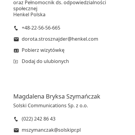
oraz Pełnomocnik ds. odpowiedzialności
społecznej
Henkel Polska
+48-22-56-56-665
dorota.strosznajder@henkel.com
Pobierz wizytówkę
Dodaj do ulubionych
Magdalena
Bryksa Szymańczak
Solski Communications Sp. z o.o.
(022) 242 86 43
mszymanczak@solskipr.pl