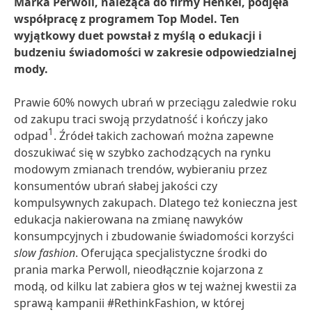
Marka Perwoll, należąca do firmy Henkel, podjęła
współpracę z programem Top Model. Ten
wyjątkowy duet powstał z myślą o edukacji i
budzeniu świadomości w zakresie odpowiedzialnej
mody.
Prawie 60% nowych ubrań w przeciągu zaledwie roku
od zakupu traci swoją przydatność i kończy jako
1
odpad
. Źródeł takich zachowań można zapewne
doszukiwać się w szybko zachodzących na rynku
modowym zmianach trendów, wybieraniu przez
konsumentów ubrań słabej jakości czy
kompulsywnych zakupach. Dlatego też konieczna jest
edukacja nakierowana na zmianę nawyków
konsumpcyjnych i zbudowanie świadomości korzyści
slow fashion
. Oferująca specjalistyczne środki do
prania marka Perwoll, nieodłącznie kojarzona z
modą, od kilku lat zabiera głos w tej ważnej kwestii za
sprawą kampanii #RethinkFashion, w której