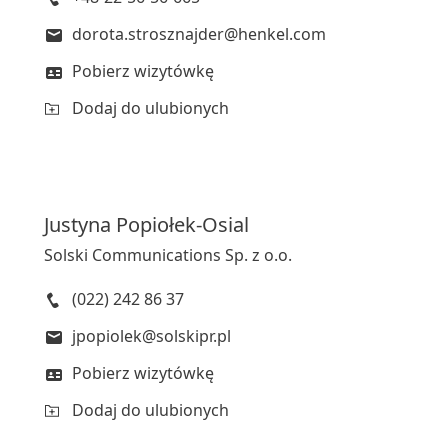
dorota.strosznajder@henkel.com
Pobierz wizytówkę
Dodaj do ulubionych
Justyna
Popiołek-Osial
Solski Communications Sp. z o.o.
(022) 242 86 37
jpopiolek@solskipr.pl
Pobierz wizytówkę
Dodaj do ulubionych