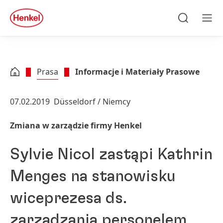
Skip to main content
Skip to footer
quick
search
Szukaj
Men
Prasa
Informacje i Materiały Prasowe
07.02.2019
Düsseldorf / Niemcy
Zmiana w zarządzie firmy Henkel
Sylvie Nicol zastąpi Kathrin
Menges na stanowisku
wiceprezesa ds.
zarządzania personelem