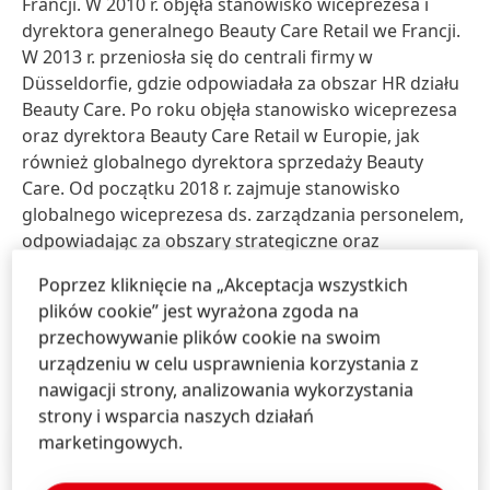
Francji. W 2010 r. objęła stanowisko wiceprezesa i
dyrektora generalnego Beauty Care Retail we Francji.
W 2013 r. przeniosła się do centrali firmy w
Düsseldorfie, gdzie odpowiadała za obszar HR działu
Beauty Care. Po roku objęła stanowisko wiceprezesa
oraz dyrektora Beauty Care Retail w Europie, jak
również globalnego dyrektora sprzedaży Beauty
Care. Od początku 2018 r. zajmuje stanowisko
globalnego wiceprezesa ds. zarządzania personelem,
odpowiadając za obszary strategiczne oraz
zarządzanie personelem w regionach.
Poprzez kliknięcie na „Akceptacja wszystkich
plików cookie” jest wyrażona zgoda na
Sylvie Nicol urodziła się we Francji. Jest mężatką, ma
przechowywanie plików cookie na swoim
trzech synów i mieszka z rodziną w Düsseldorfie.
urządzeniu w celu usprawnienia korzystania z
nawigacji strony, analizowania wykorzystania
strony i wsparcia naszych działań
marketingowych.
Informacje prasowe
(3,84 MB)