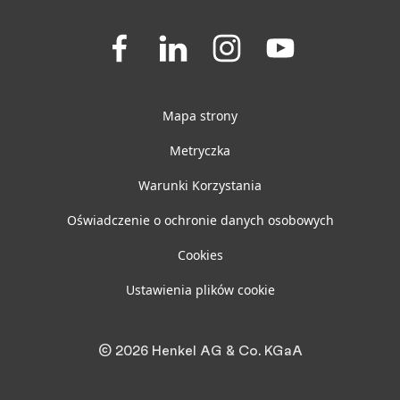
Join
Join
Join
Join
us
us
us
us
on
on
on
on
Facebook
LinkedIn
Instagram
YouTube
Mapa strony
Metryczka
Warunki Korzystania
Oświadczenie o ochronie danych osobowych
Cookies
Ustawienia plików cookie
© 2026 Henkel AG & Co. KGaA