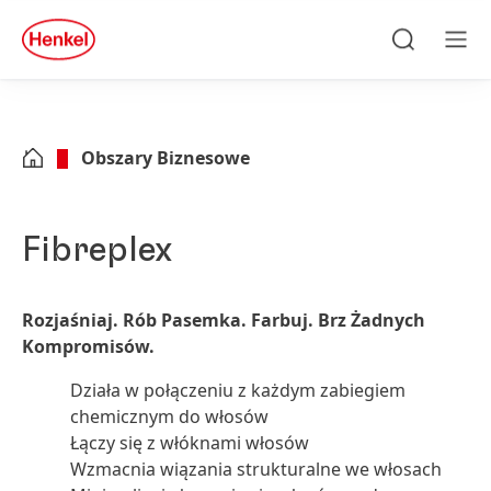
Skip to main content
Skip to footer
quick
search
Szukaj
Men
Obszary Biznesowe
Fibreplex
R
ozja
ś
niaj
. R
ób
P
asemka
. F
arbuj
. B
rz
Ż
adnych
K
ompromisów
.
Działa w połączeniu z każdym zabiegiem
chemicznym do włosów
Łączy się z włóknami włosów
Wzmacnia wiązania strukturalne we włosach