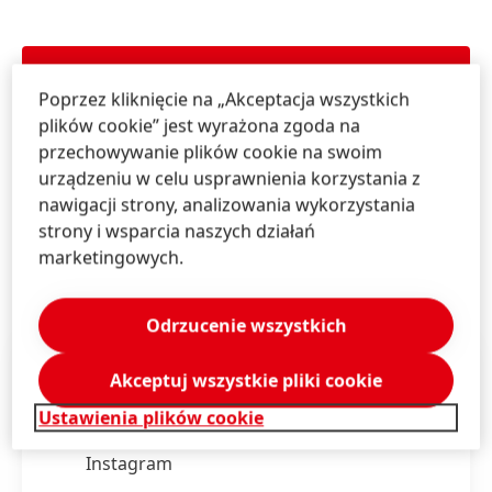
Skontaktuj się z nami!
Poprzez kliknięcie na „Akceptacja wszystkich
Napisz do nas za pośrednictwem naszej strony
plików cookie” jest wyrażona zgoda na
przechowywanie plików cookie na swoim
(22) 56 56 550
urządzeniu w celu usprawnienia korzystania z
nawigacji strony, analizowania wykorzystania
strony i wsparcia naszych działań
marketingowych.
DOWIEDZ SIĘ WIĘCEJ
Odrzucenie wszystkich
Śledź Schwarzkopf Professional w mediach
Akceptuj wszystkie pliki cookie
społecznościowych przez @schwarzkopfpro.pl
Ustawienia plików cookie
Facebook
Instagram